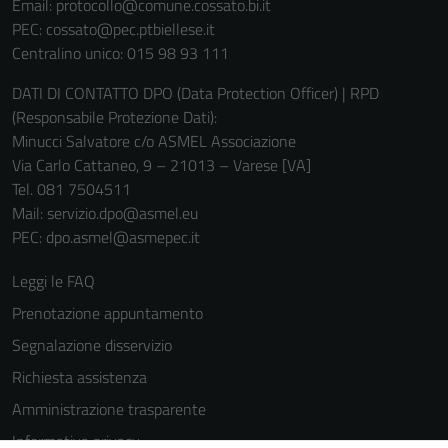
Email:
protocollo@comune.cossato.bi.it
PEC:
cossato@pec.ptbiellese.it
Centralino unico: 015 98 93 111
DATI DI CONTATTO DPO (Data Protection Officer) | RPD
(Responsabile Protezione Dati):
Minucci Salvatore c/o ASMEL Associazione
Via Carlo Cattaneo, 9 – 21013 – Varese [VA]
Tel. 081 7504511
Mail: servizio.dpo@asmel.eu
PEC: dpo.asmel@asmepec.it
Leggi le FAQ
Prenotazione appuntamento
Segnalazione disservizio
Richiesta assistenza
Amministrazione trasparente
Informativa privacy