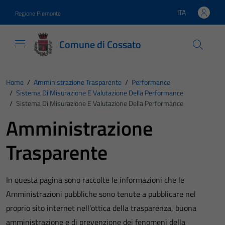
Vai ai contenuti
Vai al footer
ITA
Regione Piemonte
Lingua attiva:
Comune di Cossato
Home
/
Amministrazione Trasparente
/
Performance
/
Sistema Di Misurazione E Valutazione Della Performance
/
Sistema Di Misurazione E Valutazione Della Performance
Amministrazione
Trasparente
In questa pagina sono raccolte le informazioni che le
Amministrazioni pubbliche sono tenute a pubblicare nel
proprio sito internet nell’ottica della trasparenza, buona
amministrazione e di prevenzione dei fenomeni della