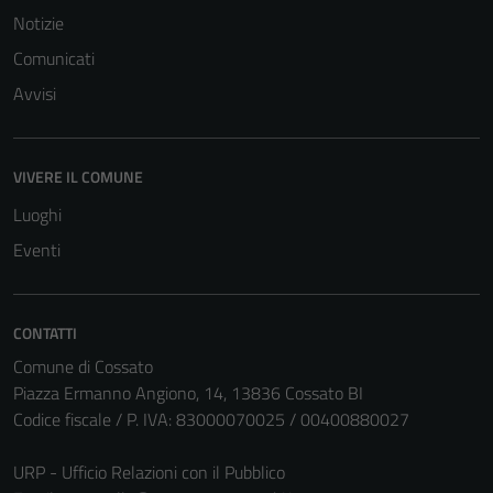
Notizie
sono necessari
per il
Comunicati
funzionamento
Avvisi
del sito e non
possono
essere
VIVERE IL COMUNE
disabilitati.
Questi cookie
Luoghi
non raccolgono
Eventi
informazioni
personali.
CONTATTI
Comune di Cossato
Piazza Ermanno Angiono, 14, 13836 Cossato BI
Codice fiscale / P. IVA: 83000070025 / 00400880027
URP - Ufficio Relazioni con il Pubblico