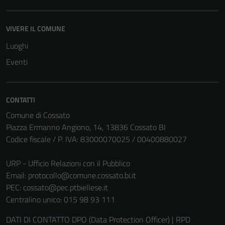
funzionamento
del sito e non
VIVERE IL COMUNE
possono
Luoghi
essere
disabilitati.
Eventi
Questi cookie
non raccolgono
informazioni
CONTATTI
personali.
Comune di Cossato
Piazza Ermanno Angiono, 14, 13836 Cossato BI
Codice fiscale / P. IVA: 83000070025 / 00400880027
URP - Ufficio Relazioni con il Pubblico
Email:
protocollo@comune.cossato.bi.it
PEC:
cossato@pec.ptbiellese.it
Centralino unico: 015 98 93 111
DATI DI CONTATTO DPO (Data Protection Officer) | RPD