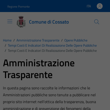
Vai ai contenuti
Vai al footer
ITA
Regione Piemonte
Lingua attiva:
Comune di Cossato
Home
/
Amministrazione Trasparente
/
Opere Pubbliche
/
Tempi Costi E Indicatori Di Realizzazione Delle Opere Pubbliche
/
Tempi Costi E Indicatori Di Realizzazione Delle Opere Pubbliche
Amministrazione
Trasparente
In questa pagina sono raccolte le informazioni che le
Amministrazioni pubbliche sono tenute a pubblicare nel
proprio sito internet nell’ottica della trasparenza, buona
amministrazione e di prevenzione dei fenomeni della