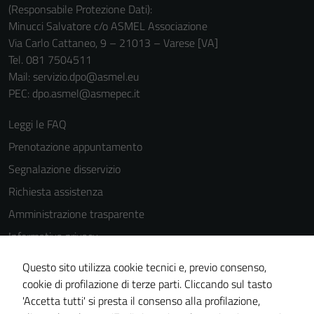
(Responsabile Protezione Dati):
Minucci Salvatore c/o ASMEL Associazione
Via Carlo Cattaneo, 9 – 21013 – Varese [VA]
Tel. 081 7504511
Mail: servizio.dpo@asmel.eu
PEC: dpo.asmel@asmepec.it
Leggi le FAQ
Prenotazione appuntamento
Segnalazione disservizio
Richiesta assistenza
Amministrazione trasparente
Informativa privacy
Cookie Policy
Questo sito utilizza cookie tecnici e, previo consenso,
Note legali
cookie di profilazione di terze parti. Cliccando sul tasto
'Accetta tutti' si presta il consenso alla profilazione,
Dichiarazione di accessibilità