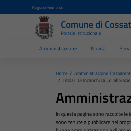
Vai ai contenuti
Vai al footer
Regione Piemonte
Comune di Cossa
Portale Istituzionale
Amministrazione
Novità
Servi
Home
/
Amministrazione Trasparent
/
Titolari Di Incarichi Di Collaboraz
Amministraz
In questa pagina sono raccolte le
sono tenute a pubblicare nel propri
buona amministrazione e di preve