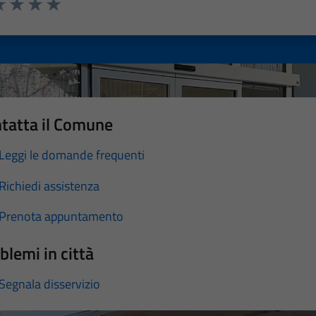
a 1 stelle su 5
luta 2 stelle su 5
Valuta 3 stelle su 5
Valuta 4 stelle su 5
Valuta 5 stelle su 5
tatta il Comune
Leggi le domande frequenti
Richiedi assistenza
Prenota appuntamento
blemi in città
Segnala disservizio