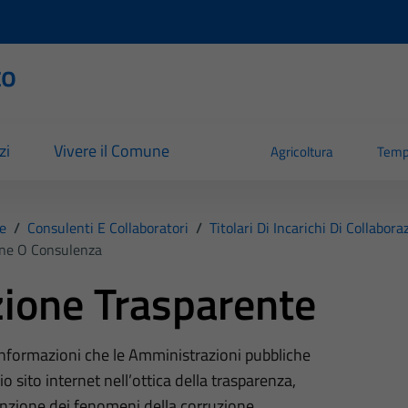
to
zi
Vivere il Comune
Agricoltura
Temp
e
/
Consulenti E Collaboratori
/
Titolari Di Incarichi Di Collabo
ione O Consulenza
ione Trasparente
 informazioni che le Amministrazioni pubbliche
o sito internet nell’ottica della trasparenza,
nzione dei fenomeni della corruzione