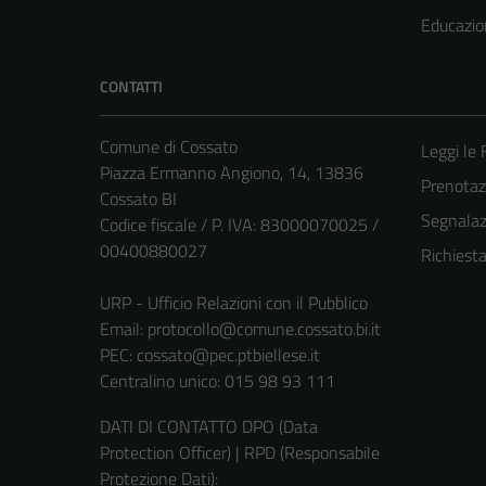
Educazio
CONTATTI
Comune di Cossato
Leggi le
Piazza Ermanno Angiono, 14, 13836
Prenota
Cossato BI
Segnalazi
Codice fiscale / P. IVA: 83000070025 /
00400880027
Richiest
URP - Ufficio Relazioni con il Pubblico
Email:
protocollo@comune.cossato.bi.it
PEC:
cossato@pec.ptbiellese.it
Centralino unico: 015 98 93 111
DATI DI CONTATTO DPO (Data
Protection Officer) | RPD (Responsabile
Protezione Dati):