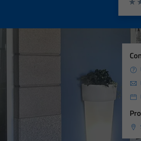
Valut
Va
Con
Pro