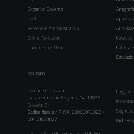
Organi di Governo
Anagrafe 
Politici
Appalti p
Personale Amministrativo
Autorizza
Enti e Fondazioni
Catasto,
Documenti e Dati
Cultura 
Educazio
CONTATTI
Comune di Cossato
Leggi le
Piazza Ermanno Angiono, 14, 13836
Prenota
Cossato BI
Segnalazi
Codice fiscale / P. IVA: 83000070025 /
00400880027
Richiest
URP - Ufficio Relazioni con il Pubblico