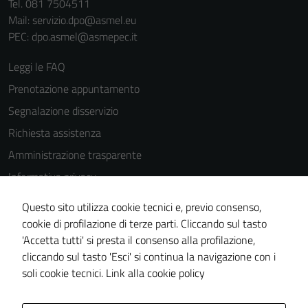
Tel. 081 7504511
Mail: servizio.dpo@asmel.eu
PEC: dpo.asmel@asmepec.it
Leggi le FAQ
Prenotazione appuntamento
Segnalazione disservizio
Richiesta assistenza
Amministrazione trasparente
Informativa privacy
Cookie Policy
Questo sito utilizza cookie tecnici e, previo consenso,
Note legali
cookie di profilazione di terze parti. Cliccando sul tasto
'Accetta tutti' si presta il consenso alla profilazione,
Dichiarazione di accessibilità
cliccando sul tasto 'Esci' si continua la navigazione con i
Piano di miglioramento del sito
soli cookie tecnici.
Link alla cookie policy