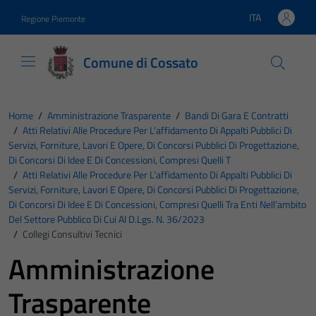
Vai ai contenuti
Vai al footer
ITA
Regione Piemonte
Lingua attiva:
Comune di Cossato
Home
/
Amministrazione Trasparente
/
Bandi Di Gara E Contratti
/
Atti Relativi Alle Procedure Per L’affidamento Di Appalti Pubblici Di
Servizi, Forniture, Lavori E Opere, Di Concorsi Pubblici Di Progettazione,
Di Concorsi Di Idee E Di Concessioni, Compresi Quelli T
/
Atti Relativi Alle Procedure Per L’affidamento Di Appalti Pubblici Di
Servizi, Forniture, Lavori E Opere, Di Concorsi Pubblici Di Progettazione,
Di Concorsi Di Idee E Di Concessioni, Compresi Quelli Tra Enti Nell’ambito
Del Settore Pubblico Di Cui Al D.Lgs. N. 36/2023
/
Collegi Consultivi Tecnici
Amministrazione
Trasparente