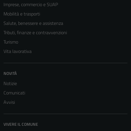
Imprese, commercio e SUAP
Mobilità e trasporti
Salute, benessere e assistenza
Tecnici
Tributi, finanze e contravvenzioni
Questi cookie
Turismo
sono necessari
Vita lavorativa
per il
funzionamento
del sito e non
NOVITÀ
possono
essere
Notizie
disabilitati.
Comunicati
Questi cookie
non raccolgono
Avvisi
informazioni
personali.
VIVERE IL COMUNE