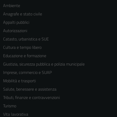
Tecnici
Ambiente
Questi cookie
Anagrafe e stato civile
sono necessari
Appalti pubblici
per il
funzionamento
Autorizzazioni
del sito e non
Catasto, urbanistica e SUE
possono
Cultura e tempo libero
essere
disabilitati.
Educazione e formazione
Questi cookie
Giustizia, sicurezza pubblica e polizia municipale
non raccolgono
Imprese, commercio e SUAP
informazioni
personali.
Mobilità e trasporti
Salute, benessere e assistenza
Tributi, finanze e contravvenzioni
Turismo
Vita lavorativa