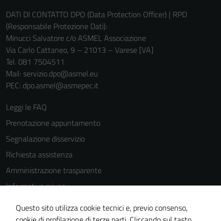
DATI DI CONTATTO DPO (Data Protection Officer) | RPD
(Responsabile Protezione Dati):
Minucci Salvatore c/o ASMEL Associazione
Via Carlo Cattaneo, 9 – 21013 – Varese [VA]
Tel. 081 7504511
Mail: servizio.dpo@asmel.eu
PEC: dpo.asmel@asmepec.it
Leggi le FAQ
Prenotazione appuntamento
Segnalazione disservizio
Richiesta assistenza
Amministrazione trasparente
Informativa privacy
Cookie Policy
Questo sito utilizza cookie tecnici e, previo consenso,
Note legali
cookie di profilazione di terze parti. Cliccando sul tasto