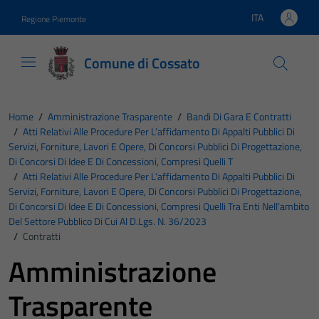
Vai ai contenuti
Vai al footer
ITA
Regione Piemonte
Lingua attiva:
Comune di Cossato
Home
/
Amministrazione Trasparente
/
Bandi Di Gara E Contratti
/
Atti Relativi Alle Procedure Per L’affidamento Di Appalti Pubblici Di
Servizi, Forniture, Lavori E Opere, Di Concorsi Pubblici Di Progettazione,
Di Concorsi Di Idee E Di Concessioni, Compresi Quelli T
/
Atti Relativi Alle Procedure Per L’affidamento Di Appalti Pubblici Di
Servizi, Forniture, Lavori E Opere, Di Concorsi Pubblici Di Progettazione,
Di Concorsi Di Idee E Di Concessioni, Compresi Quelli Tra Enti Nell’ambito
Del Settore Pubblico Di Cui Al D.Lgs. N. 36/2023
/
Contratti
Amministrazione
Trasparente