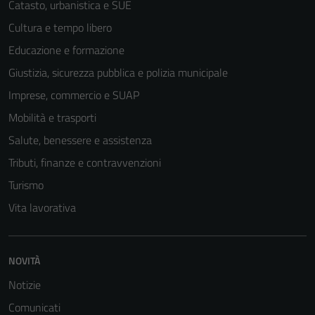
Catasto, urbanistica e SUE
Cultura e tempo libero
Educazione e formazione
Giustizia, sicurezza pubblica e polizia municipale
Imprese, commercio e SUAP
Tecnici
Mobilità e trasporti
Questi cookie
Salute, benessere e assistenza
sono necessari
Tributi, finanze e contravvenzioni
per il
Turismo
funzionamento
del sito e non
Vita lavorativa
possono
essere
disabilitati.
NOVITÀ
Questi cookie
Notizie
non raccolgono
informazioni
Comunicati